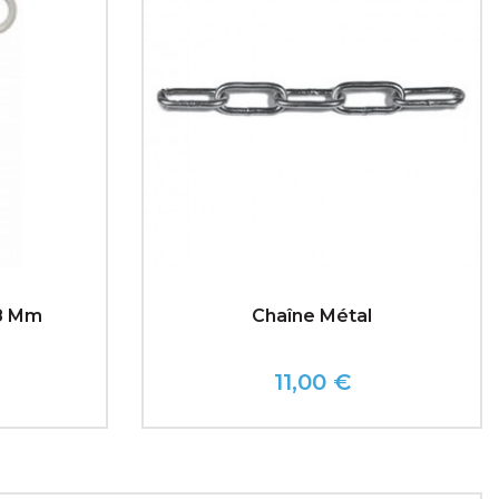
48 Mm
Chaîne Métal
11,00 €
Prix