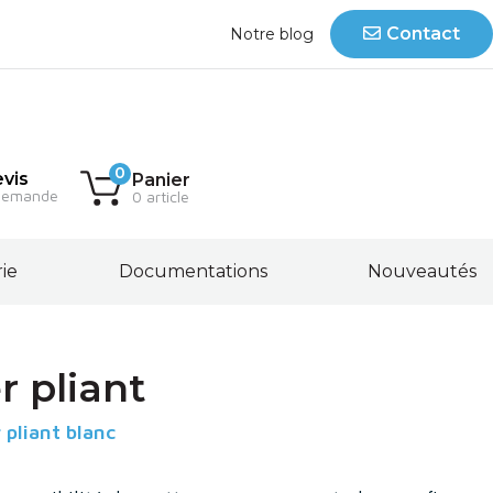
Contact
Notre blog
0
vis
Panier
demande
0 article
rie
Documentations
Nouveautés
r pliant
 pliant blanc