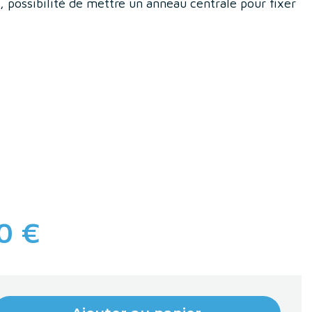
, possibilité de mettre un anneau centrale pour fixer
nc
 Jaune
0 €