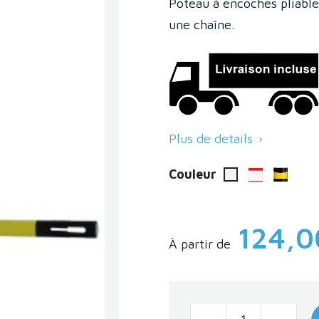
Poteau à encoches pliable
une chaîne.
Plus de details

Couleur
Rouge & Bla
Noir &
Blanc
124,0
À partir de