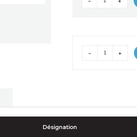
-
+
-
+
e
Désignation