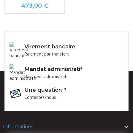
473,00 €
Prix
Virement bancaire
Paiement par transfert
Mandat administratif
Paiement administratif
Une question ?
Contactez-nous

Informations