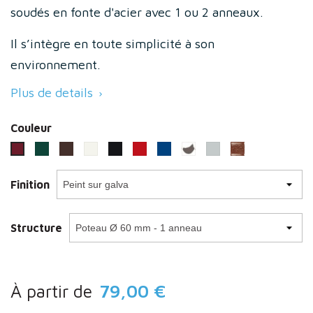
soudés en fonte d'acier avec 1 ou 2 anneaux.
Il s’intègre en toute simplicité à son
environnement.
Plus de details

Couleur
Vert (RAL 6005)
Marron (RAL 8017)
Blanc (RAL 9010)
Noir RAL 9005
Rouge (3020)
Bleu (RAL 5010)
Gris procity
Gris clair (RAL 7044)
Aspect corten
Bordeaux (RAL 3004)
Finition
Structure
À partir de
79,00 €