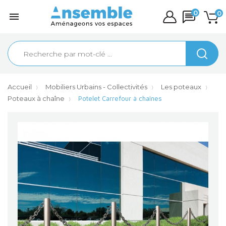
0
0

Accueil
Mobiliers Urbains - Collectivités
Les poteaux
Poteaux à chaîne
Potelet Carrefour à chaînes