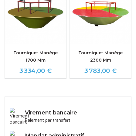
Tourniquet Manège
Tourniquet Manège
1700 Mm
2300 Mm
3 334,00 €
3 783,00 €
Prix
Prix
Virement bancaire
Paiement par transfert
Mandat administratif