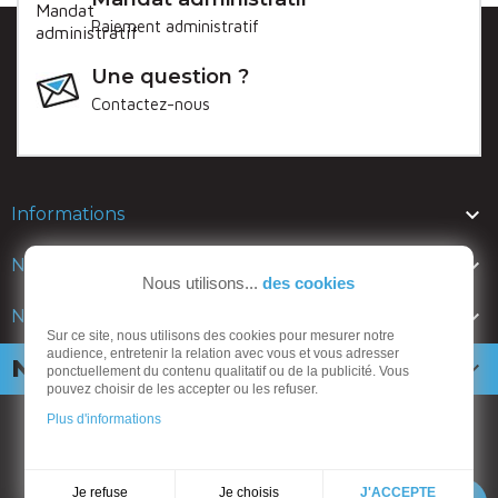
Paiement administratif
Une question ?
Contactez-nous

Informations

Nos lignes
Nous utilisons...
des cookies

Nos catalogues
Sur ce site, nous utilisons des cookies pour mesurer notre
audience, entretenir la relation avec vous et vous adresser
Newsletter

ponctuellement du contenu qualitatif ou de la publicité. Vous
pouvez choisir de les accepter ou les refuser.
Plus d'informations
ANSEMBLE mobiliers urbains
CGV
-
Mentions légales
-
Politique de confidentialité
Je choisis
Je refuse
J'ACCEPTE