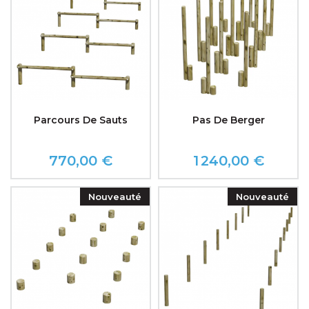
Parcours De Sauts
Pas De Berger
770,00 €
1 240,00 €
Prix
Prix
Nouveauté
Nouveauté