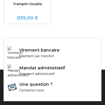
Tremplin Double
839,00 €
Prix
Virement bancaire
Paiement par transfert
Mandat administratif
Paiement administratif
Une question ?
Contactez-nous