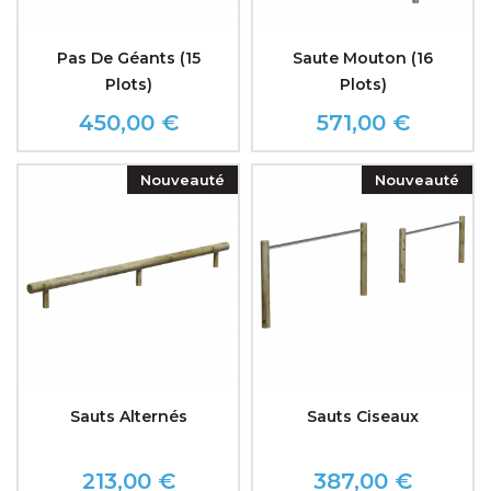
Pas De Géants (15
Saute Mouton (16
Plots)
Plots)
450,00 €
571,00 €
Prix
Prix
Nouveauté
Nouveauté
Sauts Alternés
Sauts Ciseaux
213,00 €
387,00 €
Prix
Prix