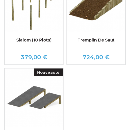
Slalom (10 Plots)
Tremplin De Saut
379,00 €
724,00 €
Prix
Prix
Nouveauté