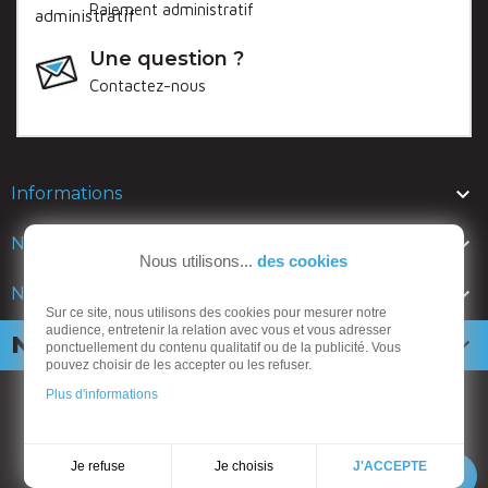
Paiement administratif
Une question ?
Contactez-nous

Informations

Nos lignes
Nous utilisons...
des cookies

Nos catalogues
Sur ce site, nous utilisons des cookies pour mesurer notre
audience, entretenir la relation avec vous et vous adresser
Newsletter

ponctuellement du contenu qualitatif ou de la publicité. Vous
pouvez choisir de les accepter ou les refuser.
Plus d'informations
ANSEMBLE mobiliers urbains
CGV
-
Mentions légales
-
Politique de confidentialité
Je choisis
Je refuse
J'ACCEPTE
Contact