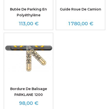
Butée De Parking En
Guide Roue De Camion
Polyéthylène
113,00 €
1 780,00 €
Prix
Prix
Bordure De Balisage
PARKLANE 1200
98,00 €
Prix