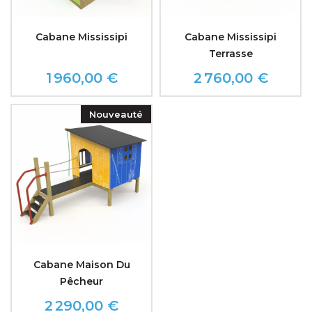
Cabane Mississipi
Cabane Mississipi
Terrasse
1 960,00 €
2 760,00 €
Prix
Prix
Nouveauté
Cabane Maison Du
Pêcheur
2 290,00 €
Prix