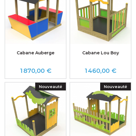
Cabane Auberge
Cabane Lou Boy
1 870,00 €
1 460,00 €
Prix
Prix
Nouveauté
Nouveauté