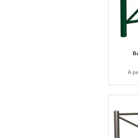
B
À pa