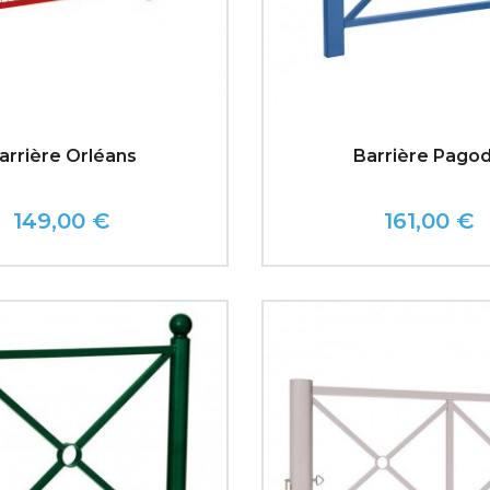
arrière Orléans
Barrière Pago
149,00 €
161,00 €
Prix
Prix