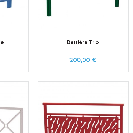
de
Barrière Trio
200,00 €
Prix