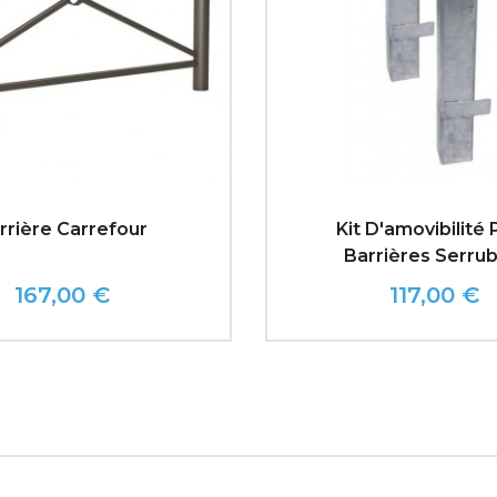
rrière Carrefour
Kit D'amovibilité
Barrières Serru
167,00 €
117,00 €
Prix
Prix