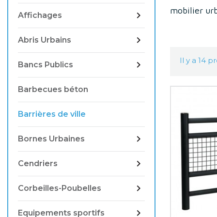
mobilier urb

Affichages

Abris Urbains
Il y a 14 p

Bancs Publics
Barbecues béton
Barrières de ville

Bornes Urbaines

Cendriers

Corbeilles-Poubelles

Equipements sportifs