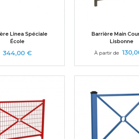
ière Linea Spéciale
Barrière Main Cou
École
Lisbonne
130,0
344,00 €
À partir de
Prix
Prix