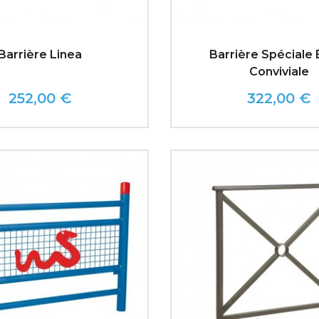
Barrière Linea
Barrière Spéciale 
Conviviale
252,00 €
322,00 €
Prix
Prix