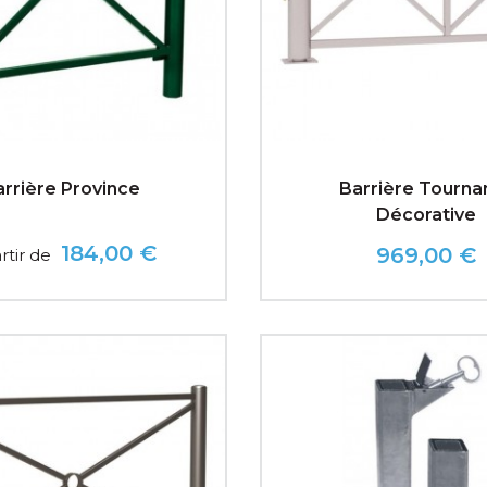
arrière Province
Barrière Tourna
Décorative
184,00 €
969,00 €
rtir de
Prix
Prix