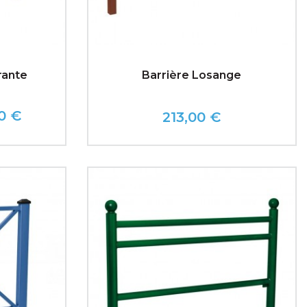
rante
Barrière Losange
0 €
213,00 €
Prix