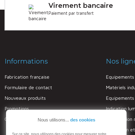
Virement bancaire
Paiement par transfert
Informations
Nos lign
Fabrication française
Equipements 
Formulaire de contact
Matériels indu
Nouveaux produits
Equipements c
Promotions
Indication lu
Garantie
Signalisation 
Nous utilisons...
des cookies
Protection et
Sur ce site, nous utilisons des cookies pour mesurer notre