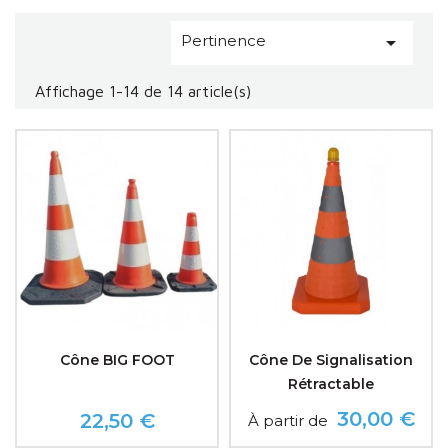
zones à risques.
Pertinence

Affichage 1-14 de 14 article(s)
Cône BIG FOOT
Cône De Signalisation
Rétractable
30,00 €
22,50 €
À partir de
Prix
Prix