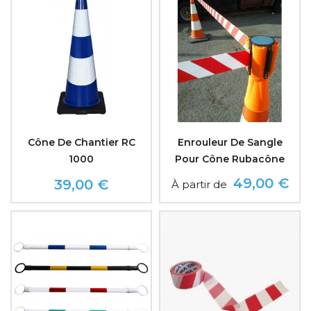
Cône De Chantier RC
Enrouleur De Sangle
1000
Pour Cône Rubacône
49,00 €
39,00 €
À partir de
Prix
Prix