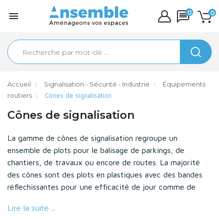
0
0

Accueil
Signalisation - Sécurité - Industrie
Équipements
routiers
Cônes de signalisation
Cônes de signalisation
La gamme de cônes de signalisation regroupe un
ensemble de plots pour le balisage de parkings, de
chantiers, de travaux ou encore de routes. La majorité
des cônes sont des plots en plastiques avec des bandes
réflechissantes pour une efficacité de jour comme de
nuit. Ces cônes peuvent aussi être équipés de supports
Lire la suite ...
pour une signalisation avec des panneaux aux usagers de