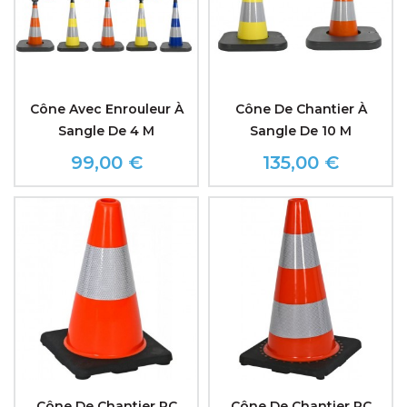
Cône Avec Enrouleur À
Cône De Chantier À
Sangle De 4 M
Sangle De 10 M
99,00 €
135,00 €
Prix
Prix
Cône De Chantier RC
Cône De Chantier RC