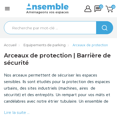
0
0

Accueil
Equipements de parking
Arceaux de protection
Arceaux de protection | Barrière de
sécurité
Nos arceaux permettent de sécuriser les espaces
sensibles. Ils sont étudiés pour la protection des espaces
urbains, des sites industriels (machines, aires de
sécurité) et des entrepôts. Un rempart pour vos mâts et
candélabres avec notre étrier tubulaire. Un ensemble de
matériels qui protègent votre environnement des chocs
Lire la suite ...
quotidiens : barrière à barreaux, épingle bouche incendie,