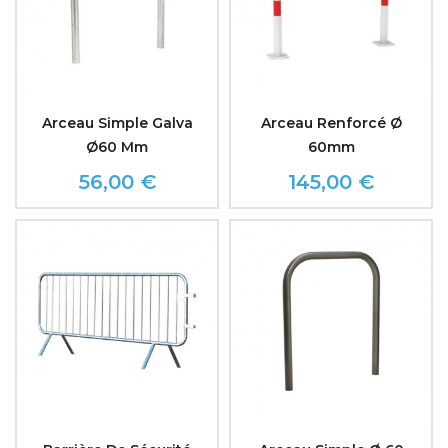
Arceau Simple Galva
Arceau Renforcé Ø
Ø60 Mm
60mm
56,00 €
145,00 €
Prix
Prix