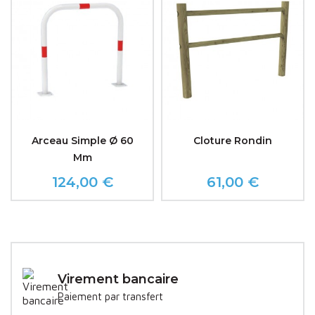
Arceau Simple Ø 60
Cloture Rondin
Mm
124,00 €
61,00 €
Prix
Prix
Virement bancaire
Paiement par transfert