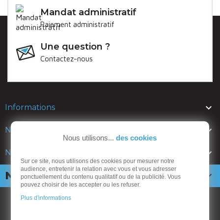
Mandat administratif
Paiement administratif
Une question ?
Contactez-nous

Informations

Nos lignes
Nous utilisons...
des cookies

Nos catalogues
Sur ce site, nous utilisons des cookies pour mesurer notre
audience, entretenir la relation avec vous et vous adresser
Newsletter

ponctuellement du contenu qualitatif ou de la publicité. Vous
pouvez choisir de les accepter ou les refuser.
Plus d'informations
ANSEMBLE mobiliers urbains
CGV
-
Mentions légales
-
Politique de confidentialité