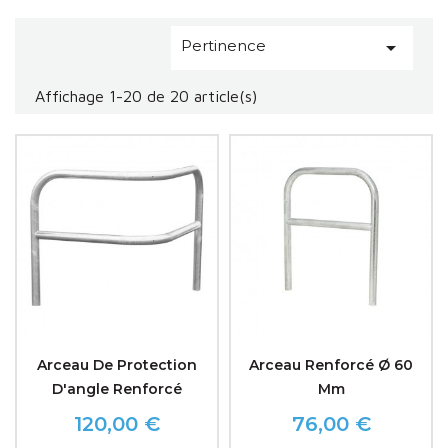
arceaux de bordure.
Pertinence

Affichage 1-20 de 20 article(s)
Arceau De Protection
Arceau Renforcé Ø 60
D'angle Renforcé
Mm
120,00 €
76,00 €
Prix
Prix