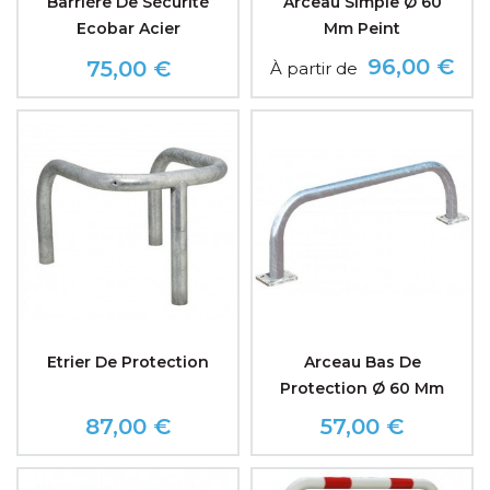
Barrière De Sécurité
Arceau Simple Ø 60
Ecobar Acier
Mm Peint
96,00 €
75,00 €
À partir de
Prix
Prix
Etrier De Protection
Arceau Bas De
Protection Ø 60 Mm
87,00 €
57,00 €
Prix
Prix