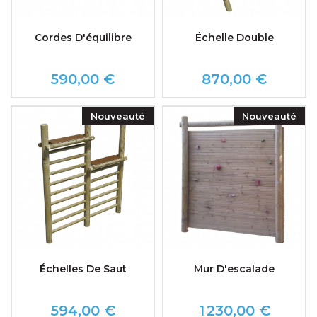
Cordes D'équilibre
Échelle Double
590,00 €
870,00 €
Prix
Prix
Nouveauté
Nouveauté
Échelles De Saut
Mur D'escalade
594,00 €
1 230,00 €
Prix
Prix