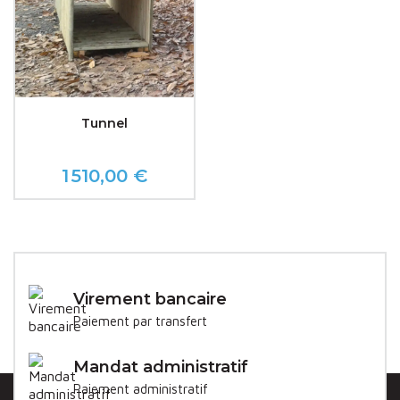
Tunnel
1 510,00 €
Prix
Virement bancaire
Paiement par transfert
Mandat administratif
Paiement administratif