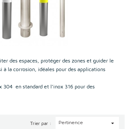
iter des espaces, protéger des zones et guider le
si à la corrosion, idéales pour des applications
ox 304 en standard et l’inox 316 pour des
ou chimiques.
s permet d’obtenir un design qui s’intègre
ées.
es jardins publics avec des possibilités d’installations
Pertinence

Trier par :