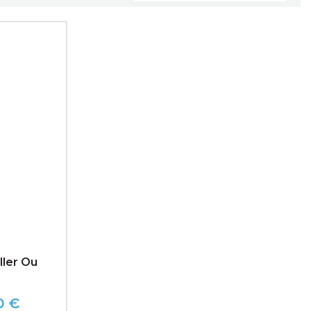
ller Ou
0 €