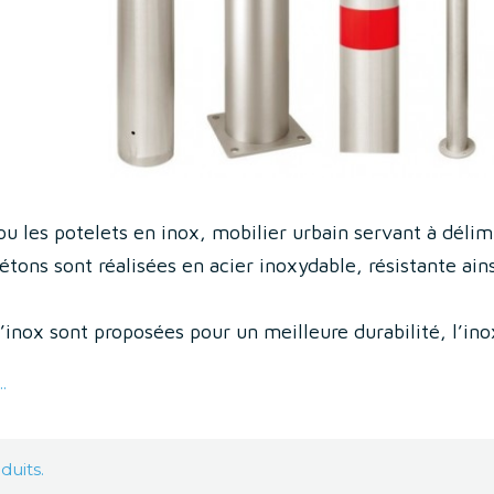
ou les potelets en inox, mobilier urbain servant à délim
iétons sont réalisées en acier inoxydable, résistante ain
.
d’inox sont proposées pour un meilleure durabilité, l’in
nts plus corrosifs comme les bords de mer (air salin) 
.
ente forme, simple à décorative, et le choix des couleur
t dans l’environnement dans lequel elles seront install
les applications sont les parking , les zones piétonnes, l
oduits.