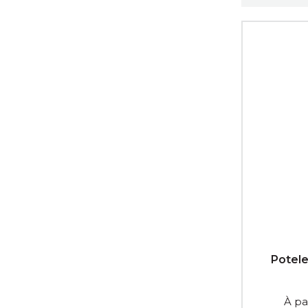
à sceller , 
Potele
À pa