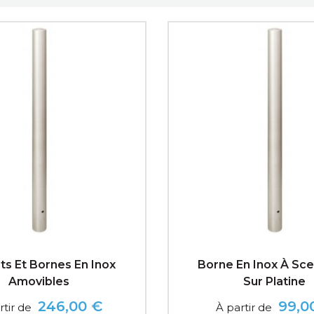
sur platines et amovibles
ts Et Bornes En Inox
Borne En Inox À Sce
Amovibles
Sur Platine
246,00 €
99,0
rtir de
À partir de
Prix
Prix