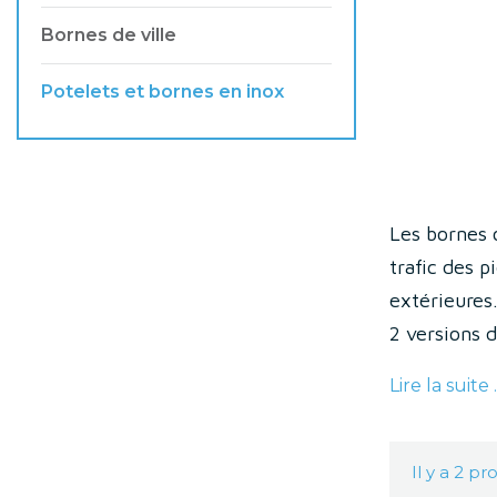
Bornes de ville
Potelets et bornes en inox
Les bornes 
trafic des p
extérieures
2 versions 
environneme
Lire la suite ..
Leur différ
parfaitemen
Ces principa
Il y a 2 pr