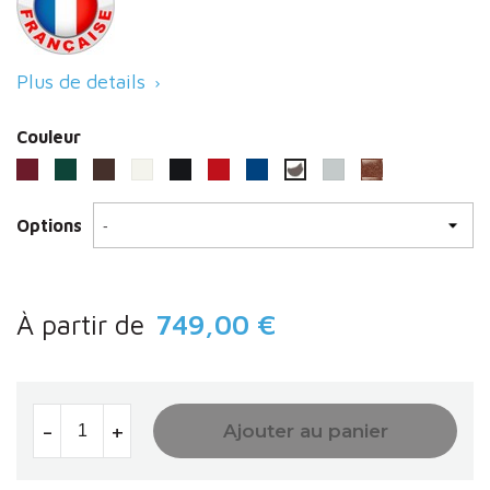
Plus de details

Couleur
Bordeaux (RAL 3004)
Vert (RAL 6005)
Marron (RAL 8017)
Blanc (RAL 9010)
Noir RAL 9005
Rouge (3020)
Bleu (RAL 5010)
Gris clair (RAL 7044)
Aspect corten
Gris procity
Options
À partir de
749,00 €
-
+
Ajouter au panier