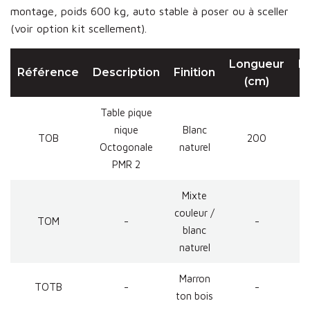
montage, poids 600 kg, auto stable à poser ou à sceller
(voir option kit scellement).
Longueur
L
Référence
Description
Finition
(cm)
Table pique
nique
Blanc
TOB
200
Octogonale
naturel
PMR 2
Mixte
couleur /
TOM
-
-
blanc
naturel
Marron
TOTB
-
-
ton bois