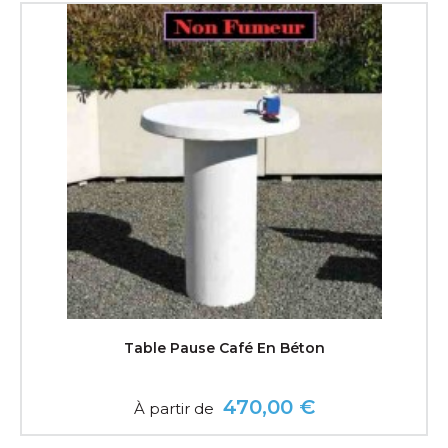
Table Pause Café En Béton
470,00 €
À partir de
Prix