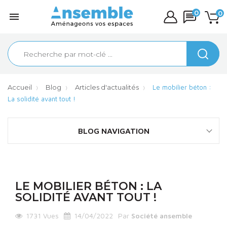
0
0

Accueil
Blog
Articles d'actualités
Le mobilier béton :
La solidité avant tout !
BLOG NAVIGATION
LE MOBILIER BÉTON : LA
SOLIDITÉ AVANT TOUT !
1731
Vues
14/04/2022
Par
Société ansemble