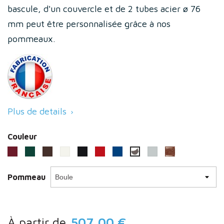
bascule, d'un couvercle et de 2 tubes acier ø 76
mm peut être personnalisée grâce à nos
pommeaux.
Plus de details

Couleur
Bordeaux (RAL 3004)
Vert (RAL 6005)
Marron (RAL 8017)
Blanc (RAL 9010)
Noir RAL 9005
Rouge (3020)
Bleu (RAL 5010)
Gris clair (RAL 7044)
Aspect corten
Gris procity
Pommeau
À partir de
507,00 €