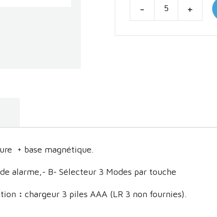
-
+
e
nture + base magnétique.
de alarme,- B- Sélecteur 3 Modes par touche
ation
:
chargeur 3 piles AAA (LR 3 non fournies).