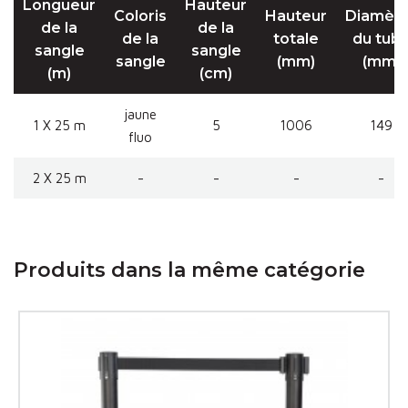
Longueur
Hauteur
Coloris
Hauteur
Diamèt
de la
de la
de la
totale
du tub
sangle
sangle
sangle
(mm)
(mm)
(m)
(cm)
jaune
1 X 25 m
5
1006
149
fluo
2 X 25 m
-
-
-
-
Produits dans la même catégorie