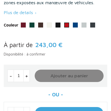
zones exposées aux manœuvre de véhicules.
Plus de details

Couleur
Bordeaux (RAL 3004)
Vert (RAL 6005)
Marron (RAL 8017)
Blanc (RAL 9010)
Noir RAL 9005
Bleu (RAL 5010)
Gris clair (RAL 
RAL 7016
Rouge (3020)
À partir de
243,00 €
Disponibilité : à confirmer
-
+
Ajouter au panier