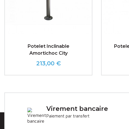
Potelet Inclinable
Potel
Amortichoc City
213,00 €
Prix
Virement bancaire
Paiement par transfert