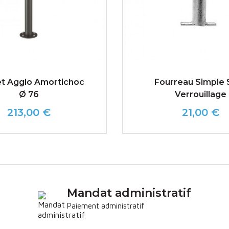
et Agglo Amortichoc
Fourreau Simple 
Ø 76
Verrouillage
213,00 €
21,00 €
Prix
Prix
Mandat administratif
Paiement administratif