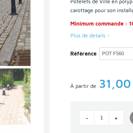
Potelets de Ville en polyp
carottage pour son installa
Minimum commande : 10
Plus de details

Référence
31,00
À partir de
-
+