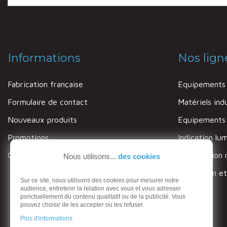
Informations
Nos lign
Fabrication française
Equipements 
Formulaire de contact
Matériels indu
Nouveaux produits
Equipements c
Promotions
Indication lu
Garantie
Signalisation 
Nous utilisons...
des cookies
Protection et
Sur ce site, nous utilisons des cookies pour mesurer notre
audience, entretenir la relation avec vous et vous adresser
ponctuellement du contenu qualitatif ou de la publicité. Vous
pouvez choisir de les accepter ou les refuser.
Plus d'informations