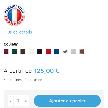
Plus de details

Couleur
Bordeaux (RAL 3004)
Vert (RAL 6005)
Marron (RAL 8017)
Blanc (RAL 9010)
Rouge (3020)
Bleu (RAL 5010)
Gris procity
Gris clair (RAL 7044)
Aspect corten
Noir RAL 9005
À partir de
125,00 €
4 semaines départ usine
-
+
Ajouter au panier