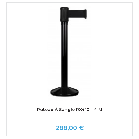
Poteau À Sangle RX410 - 4 M
288,00 €
Prix