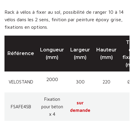
Rack à vélos à fixer au sol, possibilité de ranger 10 à 14
vélos dans les 2 sens, finition par peinture époxy grise,
fixations en options.
Tr
Longueur
Largeur
Hauteur
d
Référence
(mm)
(mm)
(mm)
fixa
(m
2000
VELOSTAND
300
220
Ø 
Fixation
sur
FSAFE4SB
pour béton
demande
x 4