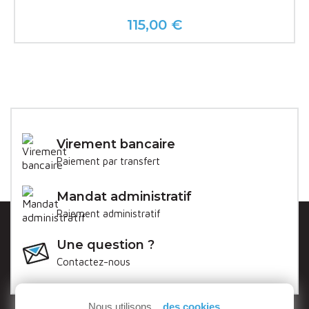
115,00 €
Prix
Virement bancaire
Paiement par transfert
Mandat administratif
Paiement administratif
Une question ?
Contactez-nous
Nous utilisons...
des cookies