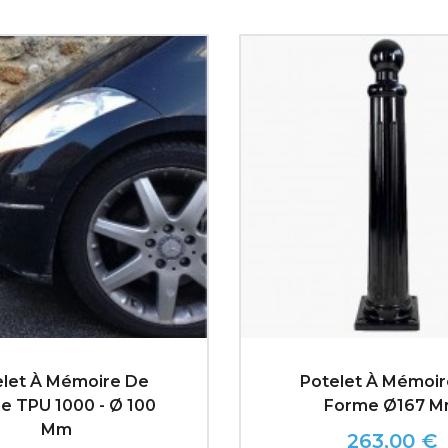
elet À Mémoire De
Potelet À Mémoir
e TPU 1000 - Ø 100
Forme Ø167 
Mm
263,00 €