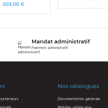
Prix
203,00 €
Prix
Mandat administratif
Paiement administratif
es
Nos catalogues
extérieurs
Documentation générale
striels
Mobilier urbain inox