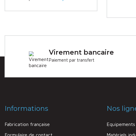
Prix
Virement bancaire
Paiement par transfert
Informations
Nos lign
Fabrication française
Equipements 
Formulaire de contact
Matériels indu