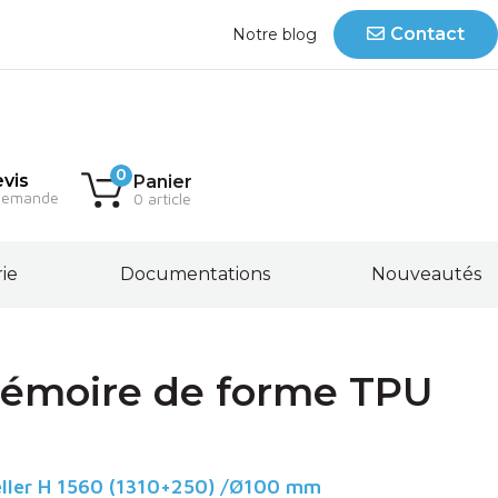
Contact
Notre blog
0
vis
Panier
demande
0 article
rie
Documentations
Nouveautés
mémoire de forme TPU
eller H 1560 (1310+250) /Ø100 mm